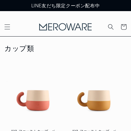
LINE友だち限定クーポン配布中
コンテ
カ
ンツに
ー
進む
ト
コ
カップ類
レ
ク
シ
ョ
ン
: